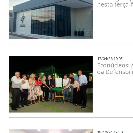
nesta terça-f
17/04/26 10:03
Econúcleos: 
da Defensori
18/10/24 12:50