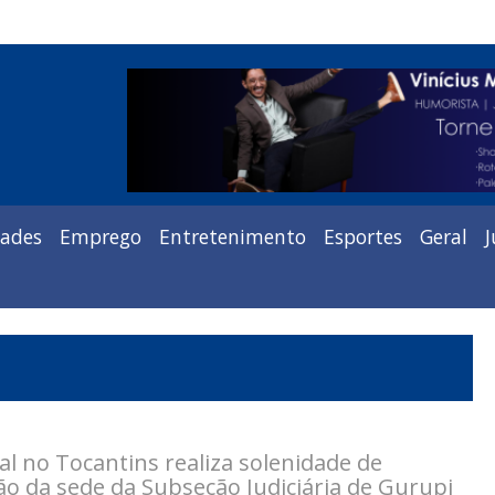
dades
Emprego
Entretenimento
Esportes
Geral
J
ral no Tocantins realiza solenidade de
o da sede da Subseção Judiciária de Gurupi