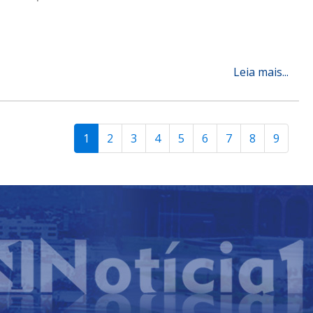
Leia mais...
1
2
3
4
5
6
7
8
9