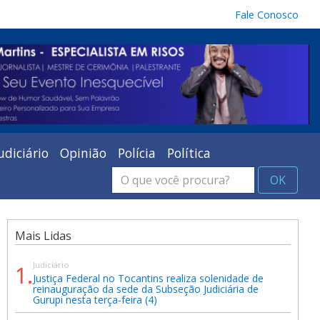
Fale Conosco
udiciário
Opinião
Polícia
Política
OK
Mais Lidas
Judiciário
1.
Justiça Federal no Tocantins realiza solenidade de
reinauguração da sede da Subseção Judiciária de
Gurupi nesta terça-feira (4)