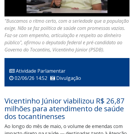
"Buscamos o ritmo certo, com a seriedade que a população
exige. Não se faz política de saúde com promessas vazias.
Faz-se com empenho, articulação e respeito ao dinheiro
público", afirmou o deputado federal e pré-candidato ao
Governo do Tocantins, Vicentinho Júnior (PSDB).
Atividade Parlamentar
02/06/26 14:52
Divulgação
Vicentinho Júnior viabilizou R$ 26,87
milhões para atendimento de saúde
dos tocantinenses
Ao longo do mês de maio, o volume de emendas com
impacto direto na saúde — destinadas tanto à Atenção