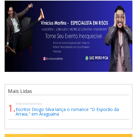
Mais Lidas
Entretenimento
1.
Escritor Diogo Silva lança o romance "O Esporão da
Arraia," em Araguaína