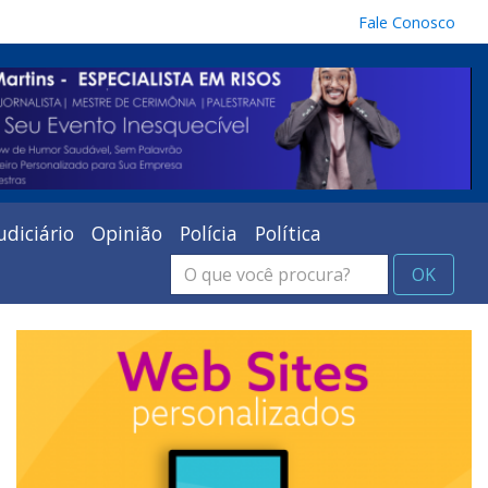
Fale Conosco
udiciário
Opinião
Polícia
Política
OK