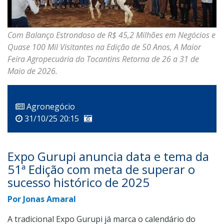
Com Balanço Estrondoso de R$ 45,2 Milhões em Negócios e
Quase 100 Mil Visitantes na Edição de 50 Anos, A Maior
Feira Agropecuária do Tocantins Retorna de 26 a 31 de
Maio de 2026.
Agronegócio
31/10/25 20:15
Expo Gurupi anuncia data e tema da
51ª Edição com meta de superar o
sucesso histórico de 2025
Por Jonas Amaral
A tradicional Expo Gurupi já marca o calendário do