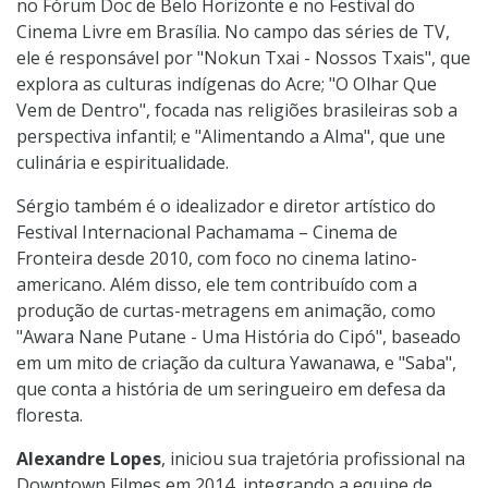
no Fórum Doc de Belo Horizonte e no Festival do
Cinema Livre em Brasília. No campo das séries de TV,
ele é responsável por "Nokun Txai - Nossos Txais", que
explora as culturas indígenas do Acre; "O Olhar Que
Vem de Dentro", focada nas religiões brasileiras sob a
perspectiva infantil; e "Alimentando a Alma", que une
culinária e espiritualidade.
Sérgio também é o idealizador e diretor artístico do
Festival Internacional Pachamama – Cinema de
Fronteira desde 2010, com foco no cinema latino-
americano. Além disso, ele tem contribuído com a
produção de curtas-metragens em animação, como
"Awara Nane Putane - Uma História do Cipó", baseado
em um mito de criação da cultura Yawanawa, e "Saba",
que conta a história de um seringueiro em defesa da
floresta.
Alexandre Lopes
, iniciou sua trajetória profissional na
Downtown Filmes em 2014, integrando a equipe de