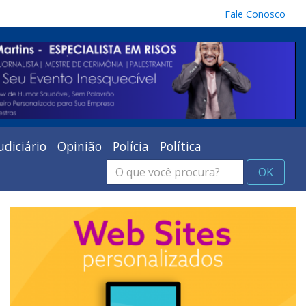
Fale Conosco
udiciário
Opinião
Polícia
Política
OK