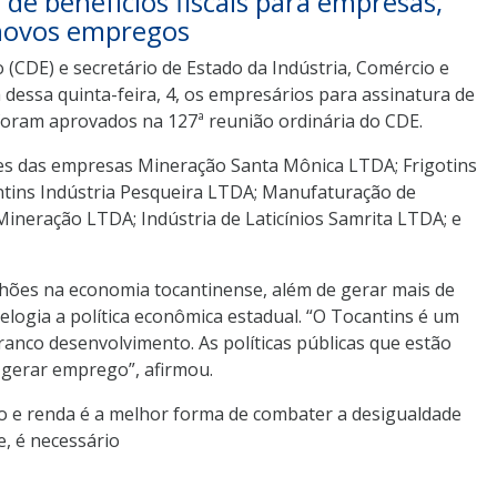
de benefícios fiscais para empresas,
 novos empregos
CDE) e secretário de Estado da Indústria, Comércio e
 dessa quinta-feira, 4, os empresários para assinatura de
 foram aprovados na 127ª reunião ordinária do CDE.
tes das empresas Mineração Santa Mônica LTDA; Frigotins
ntins Indústria Pesqueira LTDA; Manufaturação de
neração LTDA; Indústria de Laticínios Samrita LTDA; e
lhões na economia tocantinense, além de gerar mais de
elogia a política econômica estadual. “O Tocantins é um
anco desenvolvimento. As políticas públicas que estão
a gerar emprego”, afirmou.
o e renda é a melhor forma de combater a desigualdade
e, é necessário