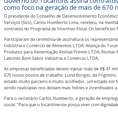
Governo do Tocantins assina contratos 
como foco na geração de mais de 670
O presidente do Conselho de Desenvolvimento Econômico (
Serviços (Sics), Carlos Humberto Lima, recebeu, na manhã
contratos do Programa de Incentivo Fiscal. Os benefícios
Participaram da cerimônia de assinatura os representan
Indústria e Comércio de Alimentos LTDA; Aliança do Toca
Produtos para Alimentação Animal Premix LTDA; Riomar Mi
Laticínio Bom Sabor Indústria e Comércio LTDA.
As empresas beneficiadas devem injetar mais de R$ 41 mi
670 novos postos de trabalho. Lund Borges, da Frigotins, 
estado muito parceiro e muito acolhedor, um estado em fr
sendo realizadas nos deixam mais felizes e incentivados 
Para o secretário Carlos Humberto, a geração de empreg
social. “Para que o tocantinense possa viver com dignidad